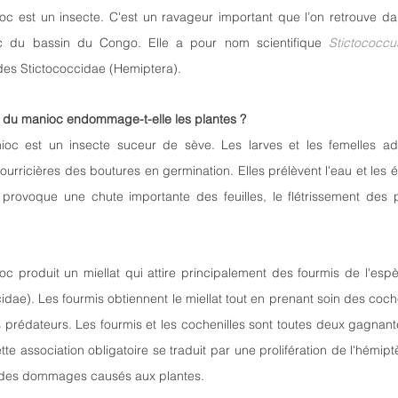
oc est un insecte. C'est un ravageur important que l’on retrouve da
c du bassin du Congo. Elle a pour nom scientifique 
Stictococcu
 des Stictococcidae (Hemiptera).
 du manioc endommage-t-elle les plantes ?
oc est un insecte suceur de sève. Les larves et les femelles adul
ourricières des boutures en germination. Elles prélèvent l'eau et les él
et provoque une chute importante des feuilles, le flétrissement des 
c produit un miellat qui attire principalement des fourmis de l'esp
dae). Les fourmis obtiennent le miellat tout en prenant soin des coche
s prédateurs. Les fourmis et les cochenilles sont toutes deux gagnant
tte association obligatoire se traduit par une prolifération de l'hémiptèr
 des dommages causés aux plantes.