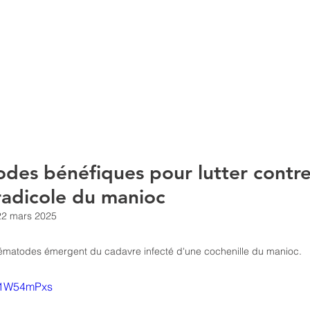
ACCUEIL
À PROPOS
SERVIC
des bénéfiques pour lutter contre
radicole du manioc
22 mars 2025
matodes émergent du cadavre infecté d'une cochenille du manioc.
bw1W54mPxs