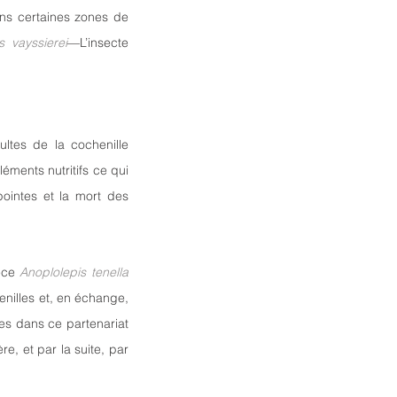
ns certaines zones de 
s vayssierei
—L’insecte 
tes de la cochenille 
éments nutritifs ce qui 
pointes et la mort des 
èce 
Anoplolepis tenella
nilles et, en échange, 
es dans ce partenariat 
e, et par la suite, par 