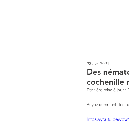
nemaBiodiversity
23 avr. 2021
Des némato
cochenille 
Dernière mise à jour :
—
Voyez comment des né
https://youtu.be/v