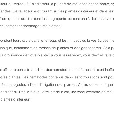
our du terreau ? Il s’agit pour la plupart de mouches des terreaux, 
rides. Ce ravageur est courant sur les plantes d’intérieur et dans les
rs que les adultes sont juste agaçants, ce sont en réalité les larves q
érieusement endommager vos plantes ! 
ndent leurs œufs dans le terreau, et les minuscules larves éclosent e
ganique, notamment de racines de plantes et de tiges tendres. Cela 
ir la croissance de votre plante. Si vous les repérez, vous devriez faire
et efficace consiste à utiliser des nématodes bénéfiques. Ils sont inoffe
t les plantes. Les nématodes contenus dans les formulations sont pour
tés puis ajoutés à l’eau d’irrigation des plantes. Après seulement que
t disparu. Dès lors que votre intérieur est une zone exempte de mou
plantes d’intérieur !