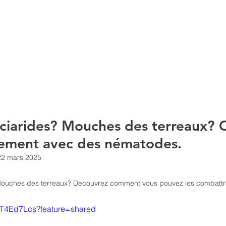
ACCUEIL
À PROPOS
SERVIC
sciarides? Mouches des terreaux? 
llement avec des nématodes.
22 mars 2025
Mouches des terreaux? Decouvrez comment vous pouvez les combattre
HKT4Ed7Lcs?feature=shared