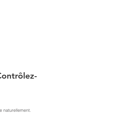
ES
Bio Hub
CONTACTEZ-NOUS
Contrôlez-
 naturellement.