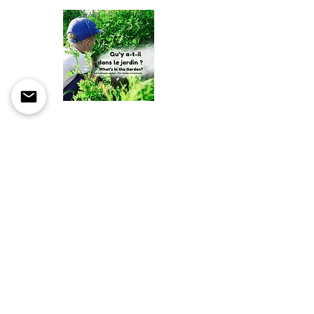
Qu’y a-t-il dans le jardin ? – Les habitants
cachés | What’s in the Garden? – The
Hidden Inhabitants
Découvrez les habitants cachés qui
maintiennent le jardin en santé : taupes,
oiseaux, insectes et bien d’autres.
Guide pédagogique (FR) →
Guide pédagogique (EN) →
Amazon →